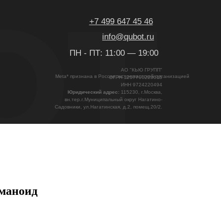
ацией
уманоид