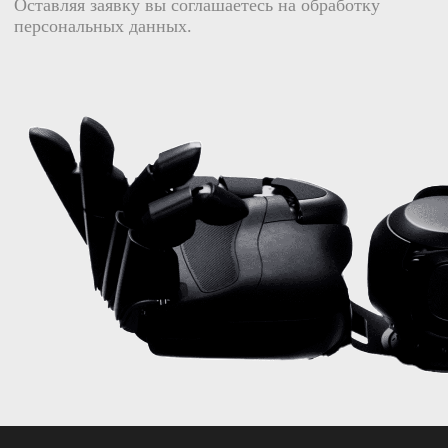
+7 499 647 45 46
info@qubot.ru
ПН - ПТ: 11:00 — 19:00
АО "КЬЮ ГРУПП"
ОГРН 1257700223615
ИНН 9724220494
Юридический адрес:
115230, г.Москва,
вн.тер.г.Муниципальный округ Нагатино-Садовники,
ул.Нагатинская, д.2, помещ.20/2.
Meta* признана в России экстремистской организацией