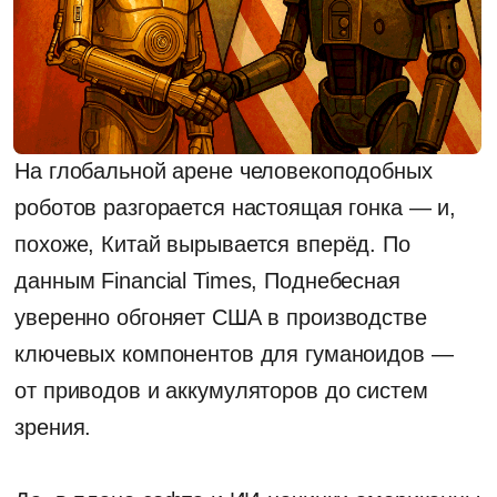
На глобальной арене человекоподобных
роботов разгорается настоящая гонка — и,
похоже, Китай вырывается вперёд. По
данным Financial Times, Поднебесная
уверенно обгоняет США в производстве
ключевых компонентов для гуманоидов —
от приводов и аккумуляторов до систем
зрения.
Да, в плане софта и ИИ-начинки американцы
пока лидируют — тут и Tesla, и Google, и
стартапы вроде Figure и Agility Robotics. Но у
Китая — своя суперсила: мощнейшие
производственные цепочки и промышленная
политика, которая работает как часы. В 2023
году китайское Минпромразвития выкатило