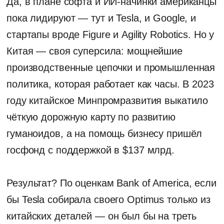
чёткую дорожную карту по развитию
гуманоидов, а на помощь бизнесу пришёл
госфонд с поддержкой в $137 млрд.
Результат? По оценкам Bank of America, если
бы Tesla собирала своего Optimus только из
китайских деталей — он был бы на треть
дешевле.
Немного футуризма
Goldman Sachs ждёт, что к 2035 году
рынок человекоподобных роботов
вырастет до $205 млрд
Citibank прогнозирует 648 млн таких
роботов к 2040
А Bank of America вообще говорит про 3
миллиарда к 2060