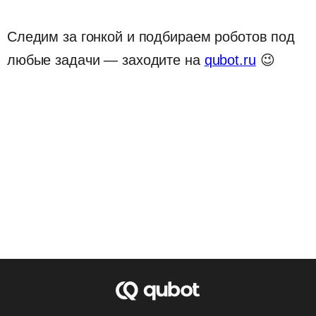
+7 499 647 45 46
info@qubot.ru
ПН - ПТ: 11:00 — 19:00
АО "КЬЮ ГРУПП"
ОГРН 1257700223615
ИНН 9724220494
Юридический адрес:
115230, г.Москва,
вн.тер.г.Муниципальный округ Нагатино-Садовники,
ул.Нагатинская, д.2, помещ.20/2.
Meta* признана в России экстремистской организацией