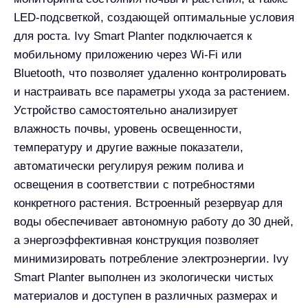
Ключевые возможности
Умного горшка:
Автоматический полив
: Система
капельного орошения с регулируемой
интенсивностью
Интеллектуальные датчики
: Мониторинг
влажности почвы, освещенности,
температуры и уровня питательных веществ
Адаптивное освещение
:
Полноспектральная LED-подсветка с
автоматической регулировкой
интенсивности и спектра