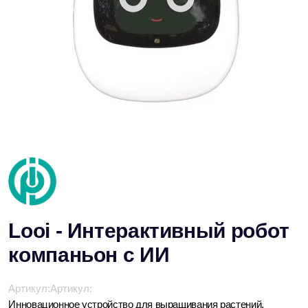
Looi - Интерактивный робот
компаньон с ИИ
Артикул:
Артикул:
Инновационное устройство для выращивания растений,
которое объединяет современные технологии с элегантным
дизайном.
Доставка:
Из Китая
Со склада
Доставим за 21 день
Покупай сейчас - плати потом
Гарантия - 3 месяцев
Цена по запросу