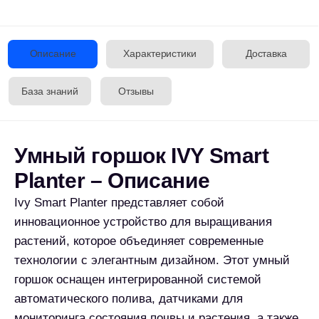
Bluetooth, что позволяет удаленно контролировать
и настраивать все параметры ухода за растением.
Устройство самостоятельно анализирует
влажность почвы, уровень освещенности,
температуру и другие важные показатели,
автоматически регулируя режим полива и
освещения в соответствии с потребностями
конкретного растения. Встроенный резервуар для
воды обеспечивает автономную работу до 30 дней,
а энергоэффективная конструкция позволяет
минимизировать потребление электроэнергии. Ivy
Smart Planter выполнен из экологически чистых
материалов и доступен в различных размерах и
цветовых решениях, что делает его идеальным
элементом современного интерьера как для дома,
так и для офиса.