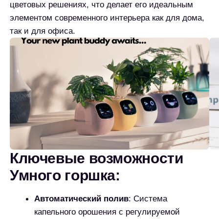
Мобильное приложение
: Удаленный
контроль, уведомления и доступ к базе
данных растений
Большой резервуар
: Запас воды на 2-4
недели в зависимости от размера и типа
растения
Энергоэффективность
: Низкое
энергопотребление и возможность работы от
солнечной панели
Модульная конструкция
: Возможность
добавления дополнительных модулей
(датчики, системы удобрения)
База данных растений
: Встроенная