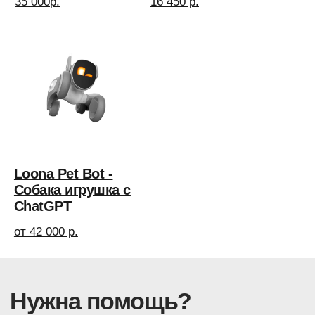
АО "КЬЮ ГРУПП"
ОГРН 1257700223615
ИНН 9724220494
Юридический адрес:
115230, г.Москва,
вн.тер.г.Муниципальный округ Нагатино-Садовники,
ул.Нагатинская, д.2, помещ.20/2.
Meta* признана в России экстремистской организацией