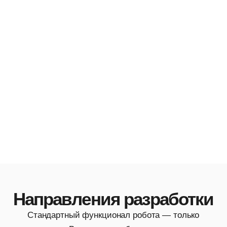
Автономная навигация
Система автономной навигации, обход
объекта, построение карты.
Навигация в помещениях
Движение по открытым площадкам
Преодоление сложных участков
от 200 000 руб.
Живое общение
Внедрение нейросети для живого общения
с людьми