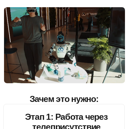
Наши кейсы
Манипуляция · Unitree Go2 Edu
Робо-рука на робособаке:
захват и передача предметов
ЗАДАЧА
Расширить возможности робособаки Unitree Go2 Edu:
робот должен не только перемещаться, но и работать с
предметами.
РЕШЕНИЕ
Установили роботизированную руку на собаку,
интегрировали манипулятор с системой управления и
обучили робота захватывать и отдавать предметы.