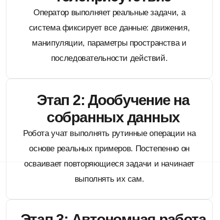
Промышленность · Inchbot L1
Построение 3D-карты
производства лидаром
ЗАДАЧА
Заказчику требовался цифровой 3D-слепок
производственной площадки: данные об объектах и
геометрии цеха, собранные без участия персонала.
РЕШЕНИЕ
Реализовали на робособаке Inchbot L1 функционал
сбора данных 3D-лидаром и построения трёхмерной
карты объектов производства.