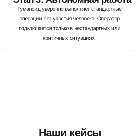
Навигация · Inchbot
Автономная навигация с
компьютерным зрением
ЗАДАЧА
Робот должен самостоятельно перемещаться по
объекту: строить карту, объезжать препятствия и
замечать изменения на маршруте.
РЕШЕНИЕ
Реализовали автономную навигацию робособаки
Inchbot: построение карты, распознавание и обход
препятствий. Добавили компьютерное зрение для
обнаружения объектов и граффити на стенах.