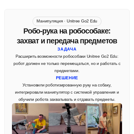
Промышленность · Inchbot L1
Телеприсутствие на гуманоиде
ЗАДАЧА
Дать оператору возможность удалённо «находиться» на
объекте и действовать руками робота — без поездок и
риска для человека.
РЕШЕНИЕ
Реализовали телеприсутствие на гуманоиде Unitree G1
Edu: оператор видит глазами робота и управляет его
движениями и руками в реальном времени.