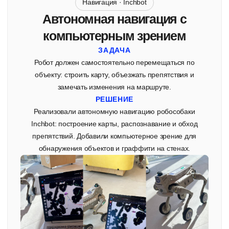
info@qubot.ru
ПН - ПТ: 11:00 — 19:00
АО "КЬЮ ГРУПП"
ОГРН 1257700223615
ИНН 9724220494
Юридический адрес:
115230, г.Москва,
вн.тер.г.Муниципальный округ Нагатино-Садовники,
ул.Нагатинская, д.2, помещ.20/2.
Meta* признана в России экстремистской организацией