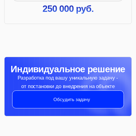
Зачем это нужно:
Этап 1: Работа через
телеприсутствие
Оператор выполняет реальные задачи, а
система фиксирует все данные: движения,
манипуляции, параметры пространства и
последовательности действий.
Этап 2: Дообучение на
собранных данных
Робота учат выполнять рутинные операции на
основе реальных примеров. Постепенно он