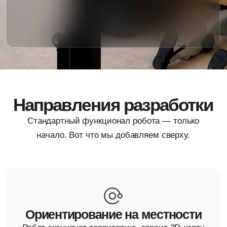
Стандартный функционал робота — только
начало. Вот что мы добавляем сверху.
Ориентирование на местности
Робот сканирует территорию, строит 3D-карту
и автономно перемещается по вашим
объектам: обходит препятствия, патрулирует
маршруты и сообщает об аномалиях.
Сбор и анализ данных
Мобильная система мониторинга:
считывание приборов и датчиков,
распознавание индикаторов, выявление