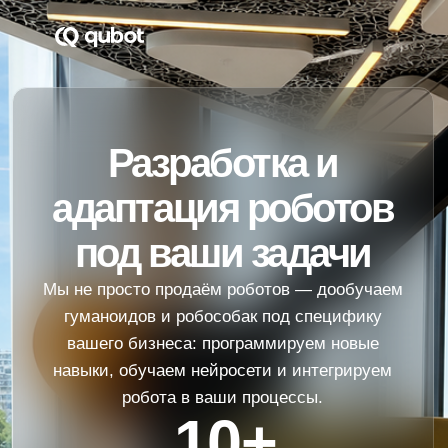
Разработка и
адаптация роботов
под ваши задачи
Мы не просто продаём роботов — дообучаем
гуманоидов и робособак под специфику
вашего бизнеса: программируем новые
навыки, обучаем нейросети и интегрируем
робота в ваши процессы.
10+
реализованных кейсов
10+