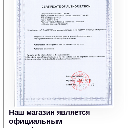
Pudu Flash Bot
Robotics Oxbot
Ваш номер телефона
970 000 р.
388 000 р.
+7
Перезвоните мне
Оставляя заявку вы соглашаетесь на обработку
персональных данных.
Робот официант
Keenon Dinerbot T9
1 580 000 р.