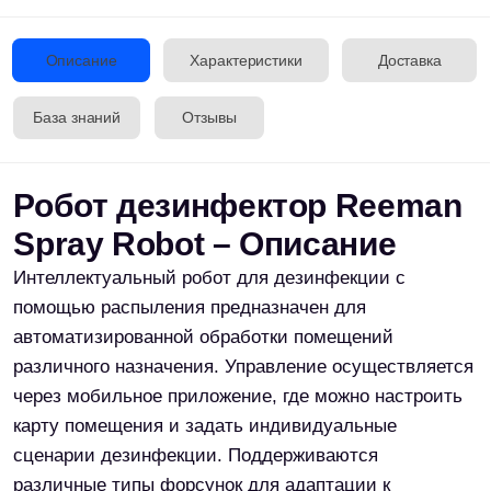
Преимущества
робота
Автоматическая
зарядка:
робот
возвращается на базу
при низком заряде
аккумулятора
Удобное управление:
запуск задач
дезинфекции в один
клик через смартфон
Совместимость с