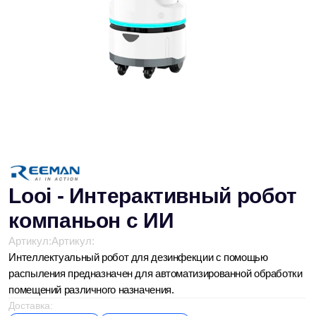
Looi - Интерактивный робот
компаньон с ИИ
Артикул:
Артикул:
Интеллектуальный робот для дезинфекции с помощью
распыления предназначен для автоматизированной обработки
помещений различного назначения.
Доставка:
Под заказ
Со склада
Доставка включена в стоимость
Гарантия производителя - 12 месяцев
47000 р.
3180000 р.
Добавить в корзину
После оформления заказа наш менеджер свяжется с вами для
уточнения деталей.