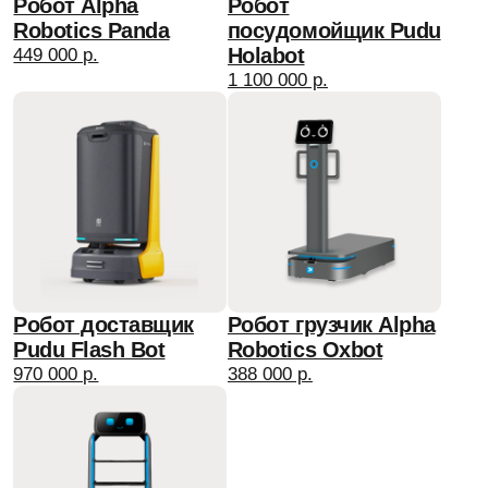
+7 499 647 45 46
info@qubot.ru
ПН - ПТ: 11:00 — 19:00
АО "КЬЮ ГРУПП"
ОГРН 1257700223615
ИНН 9724220494
Юридический адрес:
115230, г.Москва,