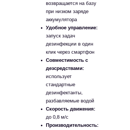
можно задать
ограничения для
движения (например,
перед стеклянными
перегородками)
Независимое
планирование
маршрута:
робот сам
составляет
оптимальный путь
дезинфекции
Робот обладает рядом преимуществ, среди которых
— до 4 часов автономной работы и функция
автоматической подзарядки при снижении уровня
заряда батареи. Удалённое управление позволяет
значительно сократить трудозатраты и повысить
общую эффективность процессов дезинфекции.
Благодаря поддержке облачного развертывания и
быстрой настройке, робот легко интегрируется в
различные рабочие сценарии.