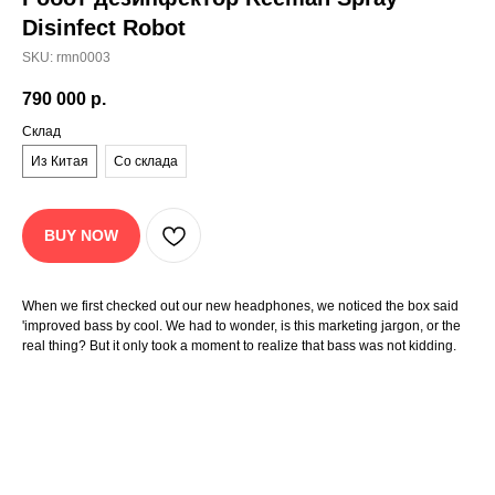
Disinfect Robot
SKU:
rmn0003
Описание
Характеристики
Доставка
790 000
р.
База знаний
Отзывы
Склад
Из Китая
Со склада
Робот дезинфектор Reeman
Spray Robot – Описание
Интеллектуальный робот для дезинфекции с
BUY NOW
помощью распыления предназначен для
автоматизированной обработки помещений
различного назначения. Управление осуществляется
When we first checked out our new headphones, we noticed the box said
'improved bass by cool. We had to wonder, is this marketing jargon, or the
через мобильное приложение, где можно настроить
real thing? But it only took a moment to realize that bass was not kidding.
карту помещения и задать индивидуальные
сценарии дезинфекции. Поддерживаются
различные типы форсунок для адаптации к
конкретным задачам.