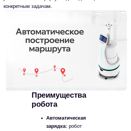
дезсредствами:
использует
стандартные
дезинфектанты,
разбавляемые водой
Скорость движения:
до 0,8 м/с
Производительность:
обработка до 1000 м²
за 15 минут
Обход препятствий:
лидар с дальностью
20 м точно определяет
объекты и людей
Удалённый доступ:
подключение к роботу
через 4G и настройка
маршрутов по карте
Виртуальные стены: