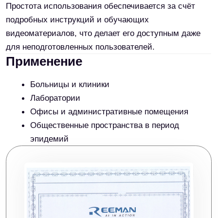
Похожие товары:
Робот Alpha
Робот
Robotics Panda
посудомойщик Pudu
449 000 р.
Holabot
1 100 000 р.
Нужна помощь?
Оставьте заявку и мы перезвоним вам в течение 30 минут.
Ваше имя
Робот доставщик
Робот грузчик Alpha