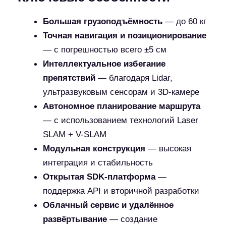
готовой платформы и открытого SDK
Ускорить вывод продукта на рынок
—
благодаря модульной архитектуре и
удалённому развёртыванию
Повысить эффективность и безопасность
— за счёт автономной навигации и
интеллектуального обхода препятствий
Масштабировать решения
— благодаря
высокой гибкости и множеству интерфейсов
для интеграции
Обеспечить надёжную работу 24/7
— с
автоматической подзарядкой и устойчивой
системой навигации
Это решение — идеальная база для создания
сервисных и промышленных роботов, которые
соответствуют современным требованиям
автоматизации, безопасности и эффективности.