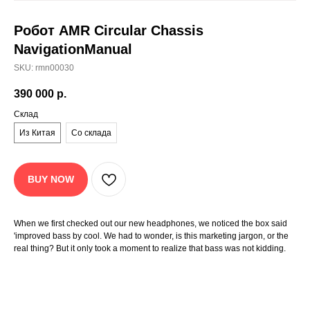
Робот AMR Circular Chassis
NavigationManual
Описание
Характеристики
Доставка
SKU:
rmn00030
База знаний
Отзывы
390 000
р.
Склад
Робот Reeman AMR Circular
Из Китая
Со склада
Chassis
– Описание
Инновационное роботизированное шасси — это
BUY NOW
высокотехнологичная платформа, сочетающая в
себе передовые программные и аппаратные
решения. Оно служит основой для создания
When we first checked out our new headphones, we noticed the box said
различных типов сервисных и промышленных
'improved bass by cool. We had to wonder, is this marketing jargon, or the
роботов, включая роботов для выставочных залов,
real thing? But it only took a moment to realize that bass was not kidding.
доставки документов, дезинфекции и других задач.
Благодаря открытому SDK и возможности вторичной
разработки, платформа позволяет компаниям