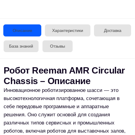
быстро и эффективно разрабатывать собственные
роботизированные решения, снижая затраты и
ускоряя выход на рынок.
Ключевые особенности
Большая грузоподъёмность
— до 60 кг
Точная навигация и позиционирование
— с погрешностью всего ±5 см
Интеллектуальное избегание
препятствий
— благодаря Lidar,
ультразвуковым сенсорам и 3D-камере