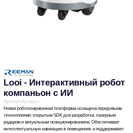
Looi - Интерактивный робот
компаньон с ИИ
Артикул:
Артикул:
Новая роботизированная платформа оснащена передовыми
технологиями: открытым SDK для разработки, лазерным
радаром и визуальным позиционированием. Обеспечивает
интеллектуальную навигацию в помещениях и поддерживает
карты площадью до 40 000 м².
Доставка:
Под заказ
Со склада
Доставка включена в стоимость
Гарантия производителя - 12 месяцев
47000 р.
3180000 р.
Добавить в корзину