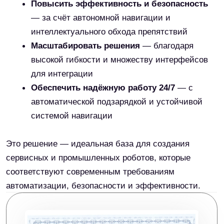
сертифицированным
дистрибьютором Reeman в
России
Мы с гордостью представляем продукцию
Reemanи гарантируем подлинность, качество и
поддержку на территории России.
Сценарии применения:
Роботизированное шасси идеально подходит для
использования в самых разных сферах. Оно
эффективно применяется в транспортных узлах,
таких как метро, вокзалы, аэропорты и таможенные
пункты. Его возможности востребованы в
общественных учреждениях — больницах, банках и
государственных органах.
Также платформа отлично зарекомендовала себя в
коммерческой среде: торговых центрах, ресторанах
и выставочных залах. В промышленности она
используется для автоматизации процессов на