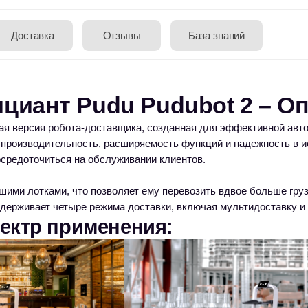
 2 поможет вашему бизнесу?
батывая до 400 заказов в день, что позволяет обслуживать больше клиентов за меньшее 
, и улучшает уровень обслуживания, освобождая персонал для взаимодействия с клиентам
жность и безопасность, минимизируя риски.
 процессы, упрощая управление и снижая необходимость вмешательства человека. Уни
словиям, от ресторанов до складов. Использование передовых технологий повышает ими
нтов. Высокая производительность и надежность способствуют устойчивому развитию и 