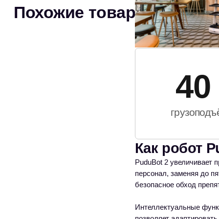
Основные возможности 
Высокая производительность и способност
Большие лотки и высокая грузоподъемнос
Четыре режима доставки, включая мультид
Интеллектуальная система Laser SLAM и 
Автоматическое управление зарядом бата
Децентрализованная диспетчерская систе
Простая установка и настройка, доступная
Экономия на затратах на персонал и пов