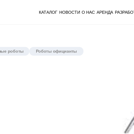
ОГ
НОВОСТИ
О НАС
АРЕНДА
РАЗРАБОТКА
ДОСТАВКА
ОБСЛУЖИВАНИЕ
КОНТАКТЫ
 официанты
Looi - Инт
компаньон
Артикул:
Артикул:
PuduBot 2 — усовершен
интеллектуальной систе
производительностью, 
доставки в различных с
Доставка:
Из Китая
Со
Доставим за 21 день
Покупай сейчас - пла
Гарантия производите
47000 р.
31