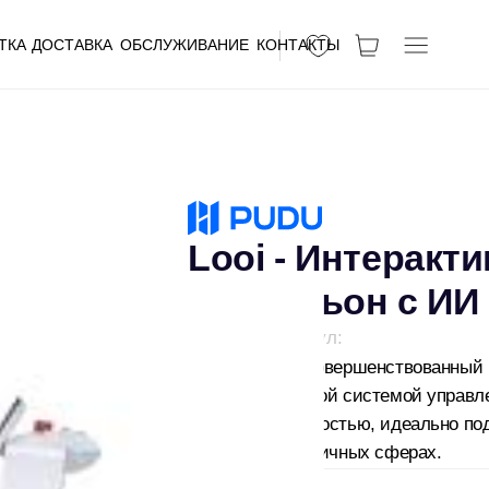
ерактивный робот
 с ИИ
ствованный робот-доставщик с
мой управления и высокой
идеально подходящий для автоматизации
ферах.
 склада
ти потом
ля - 12 месяцев
80000 р.