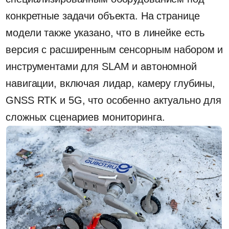
нужен постоянный обход, внимание к
обстановке и возможность быстро получить
данные с места, робот может взять на себя
значительную часть рутинной и потенциально
опасной работы.
+7 499 647 45 46
info@qubot.ru
ПН - ПТ: 11:00 — 19:00
АО "КЬЮ ГРУПП"
ОГРН 1257700223615
ИНН 9724220494
Юридический адрес:
115230, г.Москва,
вн.тер.г.Муниципальный округ Нагатино-Садовники,
ул.Нагатинская, д.2, помещ.20/2.
Meta* признана в России экстремистской организацией