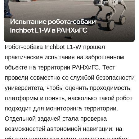
Робот-собака Inchbot L1-W прошёл
практические испытания на заброшенном
объекте на территории РАНХиГС. Тест
провели совместно со службой безопасности
университета, чтобы оценить проходимость
платформы и понять, насколько такой робот
подходит для мониторинга территории.
Отдельной задачей стала проверка
возможностей автономной навигации: на
объекте построили карту, после чего робот-
собака Inchbot L1-W отрабатывал
перемещение по площадке в условиях,
максимально приближенных к реальной
эксплуатации.
Испытания показали, что робот уверенно
чувствует себя не только на ровных участках,