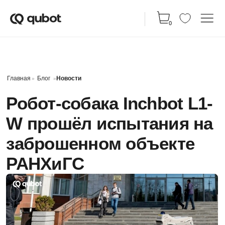
КАТАЛ
0
Главная
Блог
Новости
»
»
Робот-собака Inchbot L1-
W прошёл испытания на
заброшенном объекте
РАНХиГС