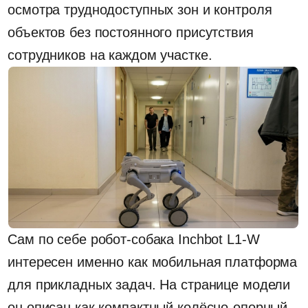
Сам по себе робот-собака Inchbot L1-W
интересен именно как мобильная платформа
для прикладных задач. На странице модели
он описан как компактный колёсно-опорный
робот для патрулирования, инспекций и
задач безопасности. Производитель
указывает высокую скорость передвижения,
дальность хода до 9 км, защиту корпуса по
стандарту IP54, а также возможность
подключения дополнительного
оборудования. Для интеграции
предусмотрены интерфейсы и поддержка
вторичной разработки, что делает платформу
не просто демонстрационной техникой, а
основой для специализированных решений.