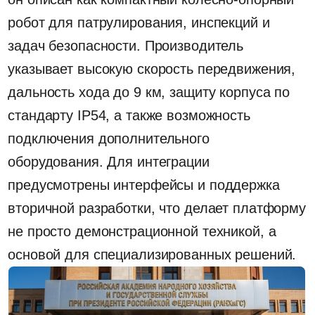
Именно поэтому робот-собака Inchbot L1-W
рассматривается не только как средство
патрулирования, но и как перспективный
носитель полезной нагрузки. В ходе
обсуждения коллегам рассказали, что
платформу можно дооснащать
дополнительными модулями — например,
газоанализаторами, датчиками и другим
специализированным оборудованием под
конкретные задачи объекта. На странице
модели также указано, что в линейке есть
версия с расширенным сенсорным набором и