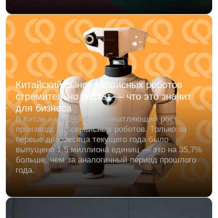
Cartken презентовали автономного
грузового робота — Hauler
Cartken Hauler — это вседорожный робот для
перевозки самых разных грузов. Он уверенно
катается по гравию, траве, гальке, грязи, коврам
и даже неровному бетону.
Fourier Intelligence представили нового
робота-гуманоида — Fourier N1
Fourier запускает открытую платформу для
всех, кто хочет собрать своего гуманоида.
Знакомьтесь — N1. Fourier Intelligence
представили Fourier N1 — своего первого
человекоподобного робота с открытым
исходным кодом,