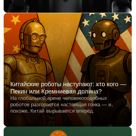
+7 499 647 45 46
info@qubot.ru
ПН - ПТ: 11:00 — 19:00
АО "КЬЮ ГРУПП"
ОГРН 1257700223615
ИНН 9724220494
Юридический адрес:
115230, г.Москва,
вн.тер.г.Муниципальный округ Нагатино-Садовники,
ул.Нагатинская, д.2, помещ.20/2.
Meta* признана в России экстремистской организацией