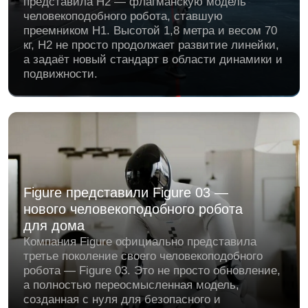
Figure представили Figure 03 —
нового человекоподобного робота
для дома
Компания Figure официально представила
третье поколение своего человекоподобного
робота — Figure 03. Это не просто обновление,
а полностью переосмысленная модель,
созданная с нуля для безопасного и
эффективного применения в повседневной
жизни.
Один день в Туле с Иваном:
открытия, встречи и бесконечный
драйв
Вчера мы провели невероятный день в Туле