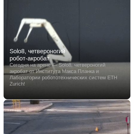
Eufy показали робота-газонокосильщика,
который работает без проводов
Надоело косить траву в жару? У eufy есть ответ
— роботизированная газонокосилка E15 V-FSD.
И да, никаких пограничных проводов и RTK-
станций.
Новый игрок в мире полу-гуманоидных
роботов: Pudu Robotics представляет