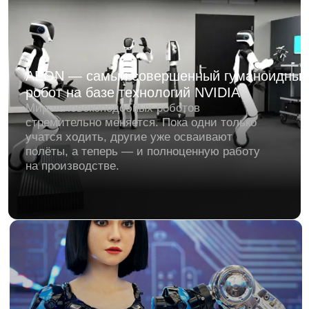
интеллекта (BAAI) обновила свою
разработку RoboBrain — это мощная
открытая нейросеть, которая помогает
роботам ориентироваться в пространстве
и планировать действия.
FigureAI эффектно ответили скептикам:
гуманоидный робот Figure 2.0 успешно
сортирует пакеты на заводе BMW
Свежие новости из мира робототехники!
Компания FigureAI, известный стартап в
области гуманоидных роботов,
представила новое впечатляющее видео
работы своего робота Figure 2.