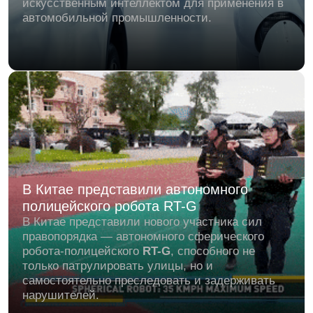
Solo8, четвероногий
робот-акробат
Сегодня на арене — Solo8, четвероногий
акробат от Института Макса Планка и
Лаборатории робототехнических систем ETH
Zurich!