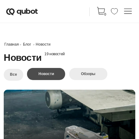
КАТАЛ
0
Главная
Блог
Новости
»
»
19 новостей
Новости
Новости
Обзоры
Все
Робот на заводе: 3D-карта цеха,
SLAM и автономная навигация
Рассказываем, как на предприятии
протестировали мобильного робота: настроили