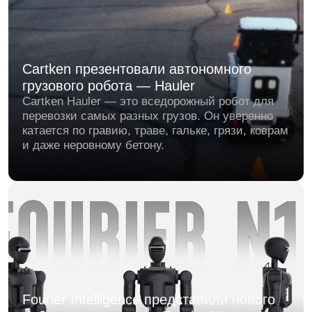
FlashBot Arm
Сегодня действительно важный день для всей
индустрии сервисной робототехники. Pudu
Robotics, один из глобальных лидеров в этой
сфере, официально представил FlashBot Arm.
Китайские роботы наступают: кто кого —
Пекин или Кремниевая долина?
На глобальной арене человекоподобных
роботов разгорается настоящая гонка — и,
похоже, Китай вырывается вперёд.