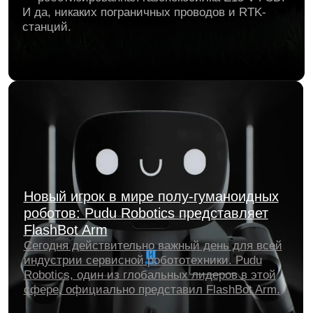
Samsung запускает продажу этим летом
В статье мы рассмотрим горшок IVY Plant Pot,
который объединяет стиль и
функциональность. Узнайте о его
преимуществах, особенностях и советах по
уходу за растениями в этом горшке.
В Великобритании тестируют собак
роботов,чтобы ускорить доставку на дом
В Великобритании начали тестировать новых
роботов от швейцарской RIVR. Эти ребята
решили облегчить последние метры доставки,
заменив уставших курьеров на умных железяк.