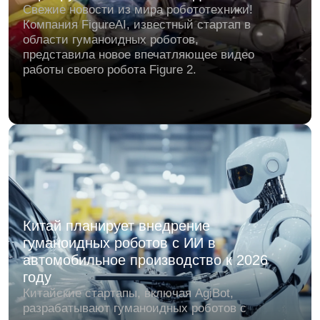
правопорядка — автономного сферического
робота-полицейского
RT-G
, способного не
только патрулировать улицы, но и
самостоятельно преследовать и задерживать
нарушителей.
Китайский рынок сервисных роботов
стремительно растёт — что это значит
для бизнеса
В Китае наблюдается впечатляющий рост
производства сервисных роботов. Только за
первые два месяца текущего года было
выпущено 1,5 миллиона единиц — это на 35,7%
больше, чем за аналогичный период прошлого
года.