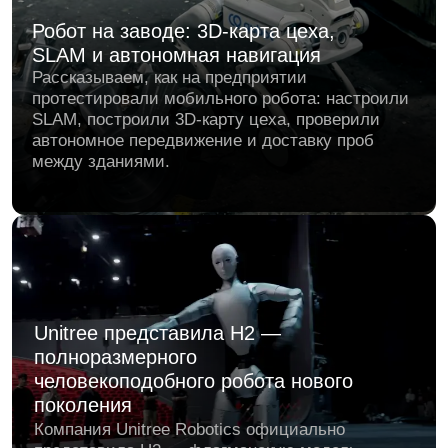
SLAM, построили 3D-карту цеха, проверили
автономное передвижение и доставку проб
между зданиями.
Unitree представила H2 —
полноразмерного
человекоподобного робота нового
поколения
Компания Unitree Robotics официально
представила H2 — флагманскую модель
человекоподобного робота, ставшую
преемником H1. Высотой 1,8 метра и весом 70
кг, H2 не просто продолжает развитие линейки,
а задаёт новый стандарт в области динамики и
подвижности.