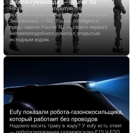
Роботы в «Вкусно — и точка»: теперь
они разносят бургеры и моют полы
Футуризм всё ближе — и теперь не только в
лабораториях, но и в обычных ресторанах. Сеть
«Вкусно — и точка» начала тестировать
роботов-официантов и уборщиков в двух
заведениях Москвы.
Робот-помощник. шарик Ballie —