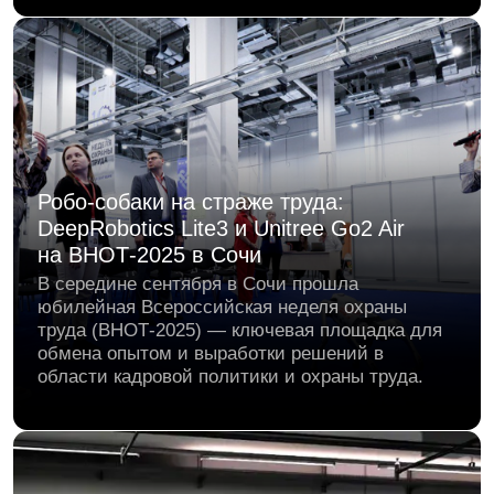
AEON — самый совершенный гуманоидный
робот на базе технологий NVIDIA
Мир человекоподобных роботов
стремительно меняется. Пока одни только
учатся ходить, другие уже осваивают
полёты, а теперь — и полноценную работу
на производстве.
Китай представил RoboBrain 2.0 — новую
нейросетевую модель, которая сделает
роботов аж на 74% умнее
Пекинская академия искусственного