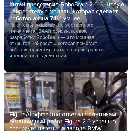
Китай планирует внедрение
гуманоидных роботов с ИИ в
автомобильное производство к 2026
году
Китайские стартапы, включая AgiBot,
разрабатывают гуманоидных роботов с
искусственным интеллектом для применения в
автомобильной промышленности.
В Китае представили автономного
полицейского робота RT-G
В Китае представили нового участника сил