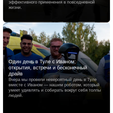
вместе с Иваном — нашим роботом, который
умеет удивлять и собирать вокруг себя толпы
людей.
Робо-собаки на страже труда:
DeepRobotics Lite3 и Unitree Go2 Air
на ВНОТ-2025 в Сочи
В середине сентября в Сочи прошла
юбилейная Всероссийская неделя охраны
труда (ВНОТ-2025) — ключевая площадка для
обмена опытом и выработки решений в
области кадровой политики и охраны труда.